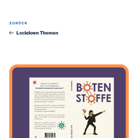
Beitragsnavigation
Vorheriger
ZURÜCK
Beitrag
Lockdown Themen